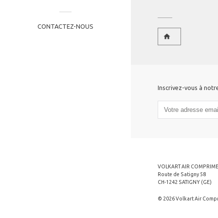
CONTACTEZ-NOUS
home
Inscrivez-vous à notr
VOLKART AIR COMPRIME
Route de Satigny 58
CH-1242 SATIGNY (GE)
© 2026 Volkart Air Compr