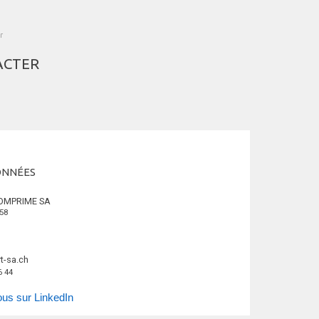
r
ACTER
ONNÉES
OMPRIME SA
58
)
rt-sa.ch
6 44
us sur LinkedIn