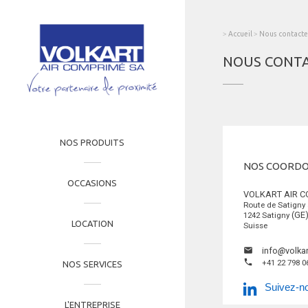
menu
>
Accueil
>
Nous contacte
NOUS CONT
NOS PRODUITS
NOS COORD
OCCASIONS
VOLKART AIR C
Route de Satigny 
(GE
1242
Satigny
LOCATION
Suisse
email
info
@
volka
phone
+41 22 798 0
NOS SERVICES
Suivez-no
L'ENTREPRISE