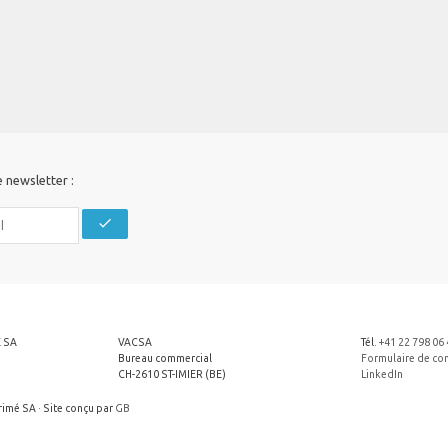
e newsletter :
check
 SA
VACSA
Tél.
+41 22 798 06 
Bureau commercial
Formulaire de co
CH-2610 ST-IMIER (BE)
LinkedIn
imé SA · Site conçu par
GB