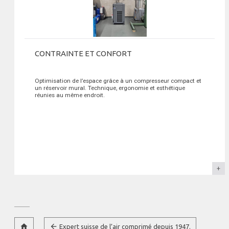
CONTRAINTE ET CONFORT
Optimisation de l’espace grâce à un compresseur compact et
un réservoir mural. Technique, ergonomie et esthétique
réunies au même endroit.
home
arrow_back
Expert suisse de l’air comprimé depuis 1947.