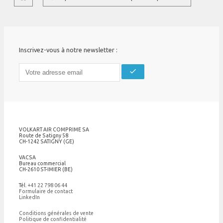
Inscrivez-vous à notre newsletter :
check
VOLKART AIR COMPRIME SA
Route de Satigny 58
CH-1242 SATIGNY (GE)
VACSA
Bureau commercial
CH-2610 ST-IMIER (BE)
Tél.
+41 22 798 06 44
Formulaire de contact
LinkedIn
Conditions générales de vente
Politique de confidentialité