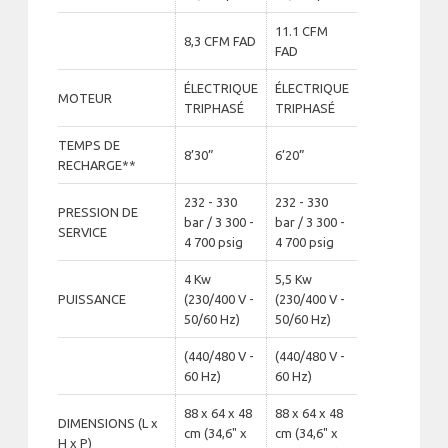
11.1 CFM
8,3 CFM FAD
FAD
ÉLECTRIQUE
ÉLECTRIQUE
MOTEUR
TRIPHASÉ
TRIPHASÉ
TEMPS DE
8’30”
6’20”
RECHARGE**
232 - 330
232 - 330
PRESSION DE
bar / 3 300 -
bar / 3 300 -
SERVICE
4 700 psig
4 700 psig
4 Kw
5,5 Kw
PUISSANCE
(230/400 V -
(230/400 V -
50/60 Hz)
50/60 Hz)
(440/480 V -
(440/480 V -
60 Hz)
60 Hz)
88 x 64 x 48
88 x 64 x 48
DIMENSIONS (L x
cm (34,6" x
cm (34,6" x
H x P)