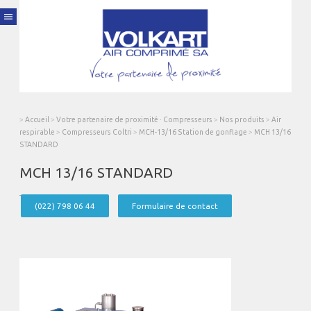
menu
>
Accueil
>
Votre partenaire de proximité · Compresseurs
>
Nos produits
>
Air
respirable
>
Compresseurs Coltri
>
MCH-13/16 Station de gonflage
>
MCH 13/16
STANDARD
MCH 13/16 STANDARD
(022) 798 06 44
Formulaire de contact