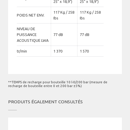
25" x 18,9")
25" x 18,9")
117 Kg / 258
117 Kg / 258
POIDS NET ENV.
Ibs
Ibs
NIVEAU DE
PUISSANCE
77 dB
77 dB
ACOUSTIQUE LWA
tr/min
1 370
1 570
**TEMPS de recharge pour bouteille 10 l-0/200 bar (mesure de
recharge de bouteille entre 0 et 200 bar ±5%)
PRODUITS ÉGALEMENT CONSULTÉS