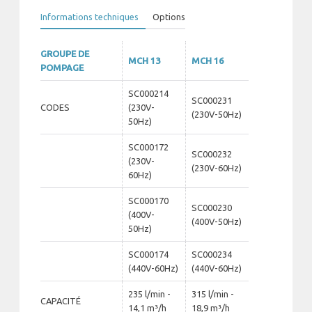
Informations techniques
Options
GROUPE DE
MCH 13
MCH 16
POMPAGE
SC000214
SC000231
CODES
(230V-
(230V-50Hz)
50Hz)
SC000172
SC000232
(230V-
(230V-60Hz)
60Hz)
SC000170
SC000230
(400V-
(400V-50Hz)
50Hz)
SC000174
SC000234
(440V-60Hz)
(440V-60Hz)
235 l/min -
315 l/min -
CAPACITÉ
14,1 m³/h
18,9 m³/h